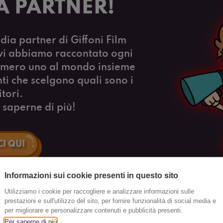
A PARTNER!
ia partner di Giffoni Film
e vi abbiamo raccontato ogni
 numero uno al mondo insieme
nti che scelgono quali sono i
itori.
r saperne di più!
I QUI
Informazioni sui cookie presenti in questo sito
Utilizziamo i cookie per raccogliere e analizzare informazioni sulle
prestazioni e sull'utilizzo del sito, per fornire funzionalità di social media e
per migliorare e personalizzare contenuti e pubblicità presenti.
Per saperne di più