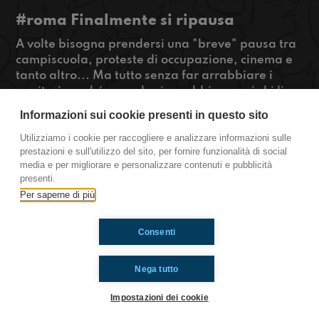
#roma Finalmente si ripausa
A volte bisogna prendersi una "breve" pausa tra
campiscuola, proteste di occupazione, cinema e
tanto altro... Ma tutto senza far arrabbiare i
genitori perché quando si arrabbiano poi chi li
sente!! Oggi vi parleremo di ciò che la scuola ci
Informazioni sui cookie presenti in questo sito
offre di bello e di ciò di cui la scuola proprio non
vuole sentir parlare...
Utilizziamo i cookie per raccogliere e analizzare informazioni sulle
prestazioni e sull'utilizzo del sito, per fornire funzionalità di social
#OkkinSu
media e per migliorare e personalizzare contenuti e pubblicità
presenti.
Roma
Per saperne di più
Consenti
Ti è piaciuto? Condividilo!
Nega tutto
Impostazioni dei cookie