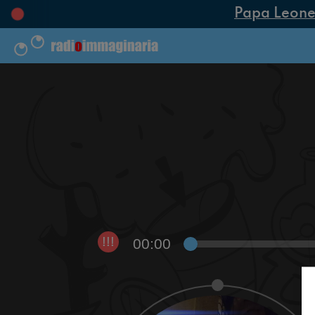
Papa Leone XI
00:00
!!!