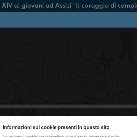
V ai giovani ad Assisi “Il coraggio di compiere
Informazioni sui cookie presenti in questo sito
#smo Fantastici Arbitri Rockettari