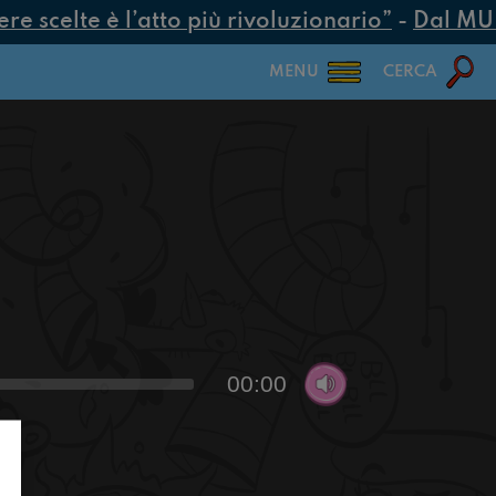
 scelte è l’atto più rivoluzionario”
-
Dal MUR 2
MENU
CERCA
00:00