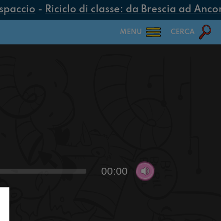
spaccio
-
Riciclo di classe: da Brescia ad Ancona
MENU
CERCA
00:00