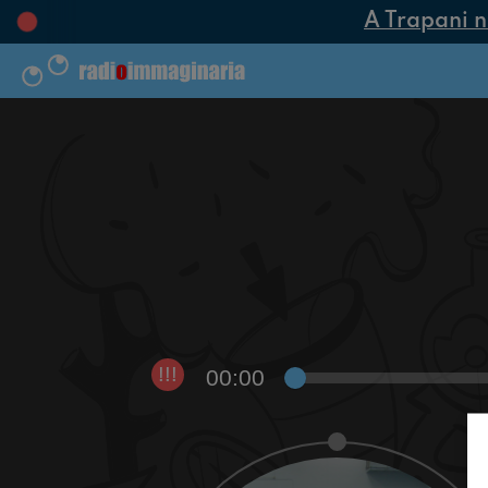
A Trapani nas
00:00
!!!