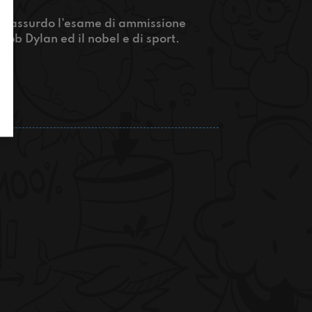
do assurdo l'esame di ammissione
 Bob Dylan ed il nobel e di sport.