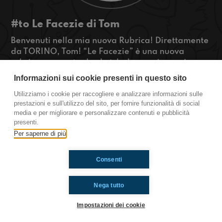
#to Le Facezie di Tom
Benvenuti nella mia nuova Rubrica! Direttamente
da TORINO, Tom! “Le Facezie” è una nuova
rubrica composta da sketch che speriamo vi
faranno sorridere! Sedetevi, rilassatevi e
Informazioni sui cookie presenti in questo sito
ascoltate Le Facezie!
Utilizziamo i cookie per raccogliere e analizzare informazioni sulle
#OkkinSu
prestazioni e sull'utilizzo del sito, per fornire funzionalità di social
media e per migliorare e personalizzare contenuti e pubblicità
Torino
presenti.
Per saperne di più
Ti è piaciuto? Condividilo!
Consenti
Nega tutto
Impostazioni dei cookie