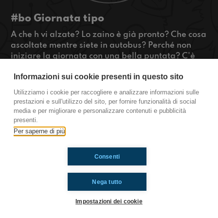
#bo Giornata tipo
A che h vi alzate? Lo zaino è già pronto? Che cosa
ascoltate mentre siete in autobus? Perché non
iniziare la giornata con una bella puntata? C'è
tutto quello che fate in una giornata: un TG, una
Informazioni sui cookie presenti in questo sito
bella mostra, un po' di cazzeggio e si conclude
con concerto!
Utilizziamo i cookie per raccogliere e analizzare informazioni sulle
#OkkinSu #TwentyOnePilots
prestazioni e sull'utilizzo del sito, per fornire funzionalità di social
media e per migliorare e personalizzare contenuti e pubblicità
Bologna
presenti.
Per saperne di più
Ti è piaciuto? Condividilo!
Consenti
Nega tutto
Impostazioni dei cookie