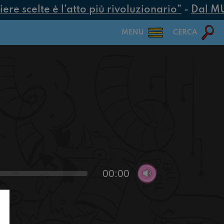
e scelte è l’atto più rivoluzionario”
-
Dal MUR 
MENU
CERCA
00:00