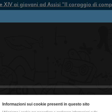
IV ai giovani ad Assisi “Il coraggio di compier
Informazioni sui cookie presenti in questo sito