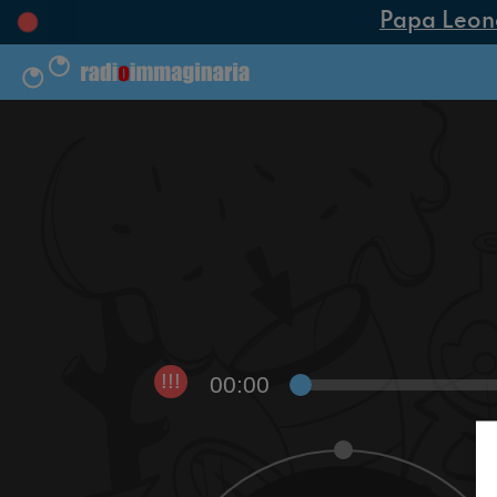
Papa Leone X
00:00
!!!