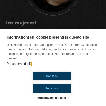
Las mujeres!
¿Tu también crees que las cosas que los hombres
no entienden sobre las mujeres son muchas?
Informazioni sui cookie presenti in questo sito
¡Entonces no hay otra que darle al play!
Utilizziamo i cookie per raccogliere e analizzare informazioni sulle
#TúTambién
prestazioni e sull'utilizzo del sito, per fornire funzionalità di social
media e per migliorare e personalizzare contenuti e pubblicità
presenti.
Ti è piaciuto? Condividilo!
Per saperne di più
Consenti
Nega tutto
Impostazioni dei cookie