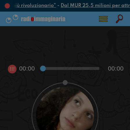
atto più rivoluzionario”
-
Dal MUR 25,5 milioni per attrar
00:00
00:00
!!!