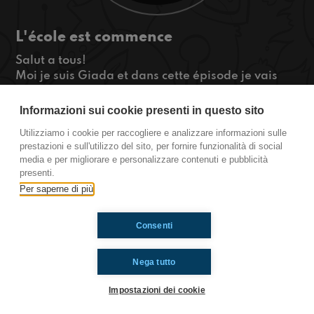
L'école est commence
Salut a tous!
Moi je suis Giada et dans cette épisode je vais
vous expliquer comme est ma top 4 des le
personne en classe.
Informazioni sui cookie presenti in questo sito
Quelle personne vous est à l'école?
Utilizziamo i cookie per raccogliere e analizzare informazioni sulle
Écoutez cette épisode pour savoir que-ce que je
prestazioni e sull'utilizzo del sito, per fornire funzionalità di social
pense...
media e per migliorare e personalizzare contenuti e pubblicità
#TousLesMemes
presenti.
Per saperne di più
Ti è piaciuto? Condividilo!
Consenti
Nega tutto
Impostazioni dei cookie