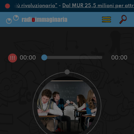
atto più rivoluzionario”
-
Dal MUR 25,5 milioni per attrar
00:00
00:00
!!!