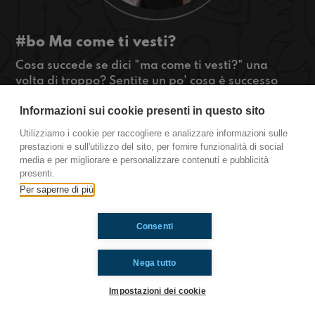
#bo Ma come ti vesti?
Cosa succede se dici "ma come ti vesti?" una
volta di troppo? Sentite un po' cosa è successo
quando Enzo Miccio ha commentato l'outfit di una
Informazioni sui cookie presenti in questo sito
ragazza sui social...
#OkkinSu
Utilizziamo i cookie per raccogliere e analizzare informazioni sulle
prestazioni e sull'utilizzo del sito, per fornire funzionalità di social
Bologna
media e per migliorare e personalizzare contenuti e pubblicità
presenti.
Per saperne di più
Ti è piaciuto? Condividilo!
Consenti
Nega tutto
Impostazioni dei cookie