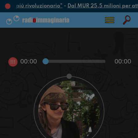
l’atto più rivoluzionario”
-
Dal MUR 25,5 milioni per attra
00:00
00:00
!!!