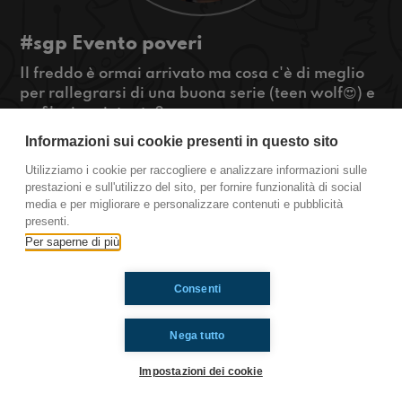
#sgp Evento poveri
Il freddo è ormai arrivato ma cosa c'è di meglio
per rallegrarsi di una buona serie (teen wolf😍) e
un film inquietante?
Come c'entrano secondo voi i Coldplay e la
Informazioni sui cookie presenti in questo sito
rubrica dei killer?
Utilizziamo i cookie per raccogliere e analizzare informazioni sulle
#OkkinSu
prestazioni e sull'utilizzo del sito, per fornire funzionalità di social
media e per migliorare e personalizzare contenuti e pubblicità
Sangiovanni In Persiceto
presenti.
Per saperne di più
Ti è piaciuto? Condividilo!
Consenti
Nega tutto
Impostazioni dei cookie