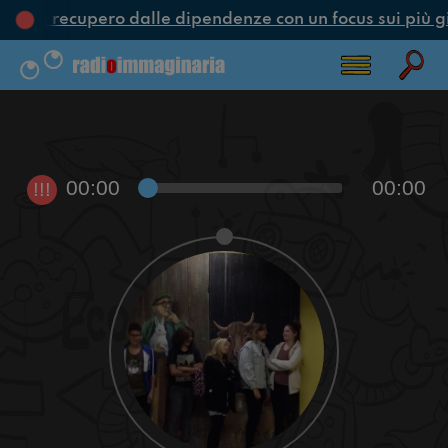
one e recupero dalle dipendenze con un focus sui più g
00:00
00:00
!!!