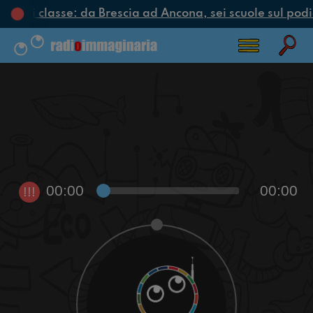
iclo di classe: da Brescia ad Ancona, sei scuole sul podio
00:00
00:00
!!!