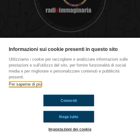
Castel Guelfo Cup Fine prima
giornata!
Informazioni sui cookie presenti in questo sito
Utilizziamo i cookie per raccogliere e analizzare informazioni sulle
prestazioni e sull'utilizzo del sito, per fornire funzionalità di social
Ti è piaciuto? Condividilo!
media e per migliorare e personalizzare contenuti e pubblicità
presenti.
Per saperne di più
Consenti
Nega tutto
Impostazioni dei cookie