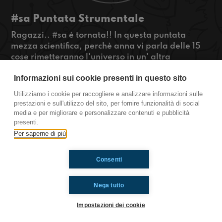
#sa Puntata Strumentale
Ragazzi.. #sa è tornata!! In questa puntata
mezza scientifica, perchè anna vi parla delle 15
cose rimetteranno l'universo in un' altra
prospettiva e mezza pazza... Perchè c' è il nostro
Informazioni sui cookie presenti in questo sito
#reedypasta e poi... #serietv Ragazzi meglio
nuova o vecchia generazione?
Utilizziamo i cookie per raccogliere e analizzare informazioni sulle
#OkkinSu
prestazioni e sull'utilizzo del sito, per fornire funzionalità di social
media e per migliorare e personalizzare contenuti e pubblicità
Salerno
presenti.
Per saperne di più
Ti è piaciuto? Condividilo!
Consenti
Nega tutto
Impostazioni dei cookie