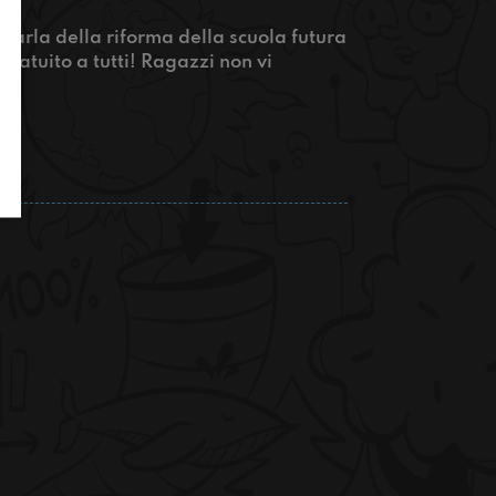
parla della riforma della scuola futura
 gratuito a tutti! Ragazzi non vi