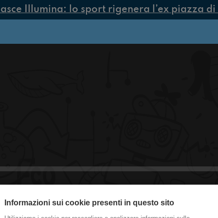
ce Illumina: lo sport rigenera l’ex piazza di 
Informazioni sui cookie presenti in questo sito
#med La corsa per Donadoni!