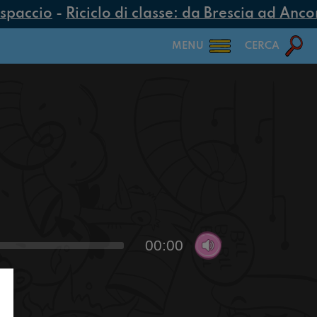
spaccio
-
Riciclo di classe: da Brescia ad Ancona
MENU
CERCA
00:00