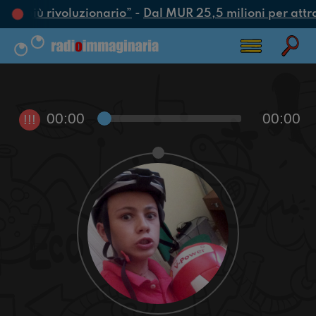
atto più rivoluzionario”
-
Dal MUR 25,5 milioni per attrarr
00:00
00:00
!!!