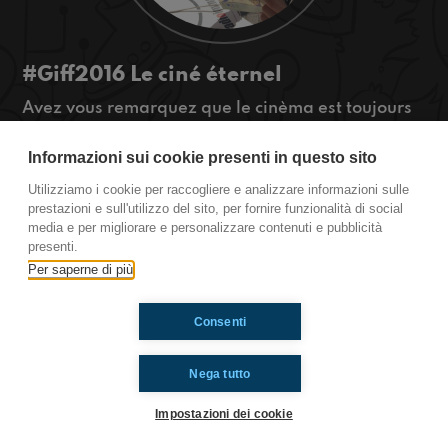
#Giff2016 Le ciné éternel
Avez vous remarquez que le cinèma est toujours
présent dans notre culture depuis qu'il a été
inventé? Nous oui et on est ici pour vous en parler
Informazioni sui cookie presenti in questo sito
et aussi pour vous raconter deux films. Écoutez-
Utilizziamo i cookie per raccogliere e analizzare informazioni sulle
nous!
prestazioni e sull'utilizzo del sito, per fornire funzionalità di social
De Giffoni, Italie
media e per migliorare e personalizzare contenuti e pubblicità
presenti.
Per saperne di più
Ti è piaciuto? Condividilo!
Consenti
Nega tutto
Impostazioni dei cookie