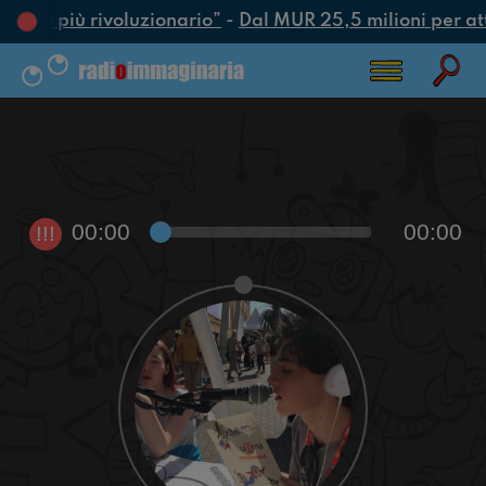
l’atto più rivoluzionario”
-
Dal MUR 25,5 milioni per attra
00:00
00:00
!!!