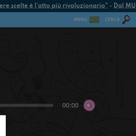
 scelte è l’atto più rivoluzionario”
-
Dal MUR 2
MENU
CERCA
00:00