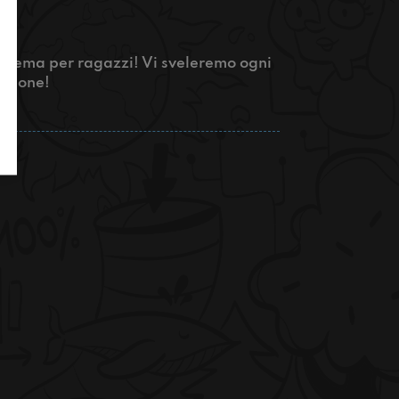
l cinema per ragazzi! Vi sveleremo ogni
issione!