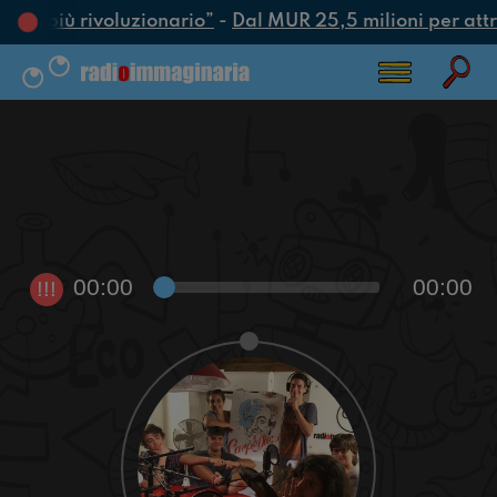
atto più rivoluzionario”
-
Dal MUR 25,5 milioni per attrar
00:00
00:00
!!!