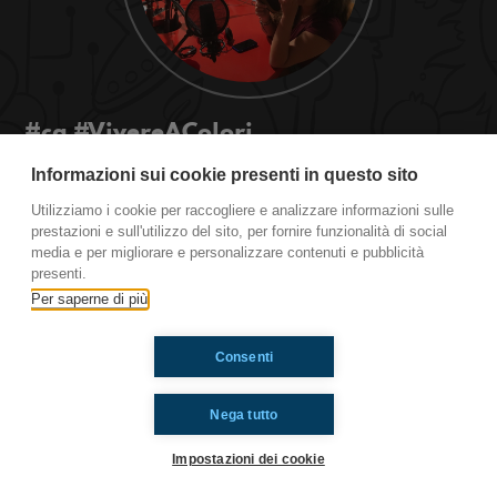
#cg #VivereAColori
Informazioni sui cookie presenti in questo sito
Castel Guelfo di Bologna.
Utilizziamo i cookie per raccogliere e analizzare informazioni sulle
prestazioni e sull'utilizzo del sito, per fornire funzionalità di social
media e per migliorare e personalizzare contenuti e pubblicità
Ti è piaciuto? Condividilo!
presenti.
Per saperne di più
Consenti
Nega tutto
Impostazioni dei cookie