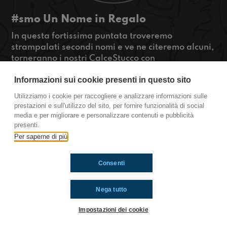
#smo Un Nome in Regalo
In questa fortissima puntata troveremo
strampalati secondi nomi e ve ne citeremo alcuni,
torneranno i nostri CalceStucco con
approfondimento musicale ed infine telefoniche
Informazioni sui cookie presenti in questo sito
troppo divertenti con Avvo e Nina sui propri
regali desiderati. Episodio DA NON PERDERE!
Utilizziamo i cookie per raccogliere e analizzare informazioni sulle
#OkkinSu
prestazioni e sull'utilizzo del sito, per fornire funzionalità di social
media e per migliorare e personalizzare contenuti e pubblicità
Sanremo
presenti.
Per saperne di più
Ti è piaciuto? Condividilo!
Consenti
Nega tutto
Impostazioni dei cookie