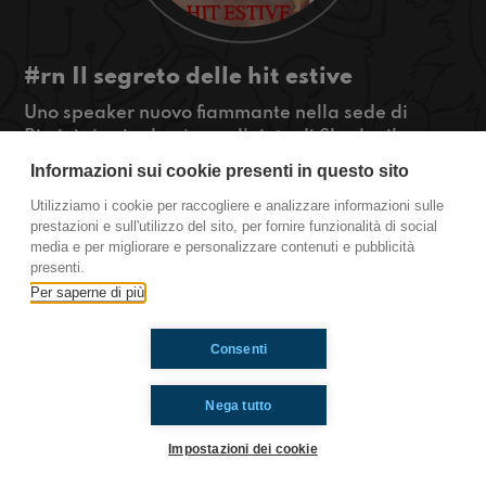
#rn Il segreto delle hit estive
Uno speaker nuovo fiammante nella sede di
Rimini ci spiegherà, con l'aiuto di Shade, il
segreto delle hit estive. Sentiamo qual è!
Informazioni sui cookie presenti in questo sito
#OkkinSu
Utilizziamo i cookie per raccogliere e analizzare informazioni sulle
prestazioni e sull'utilizzo del sito, per fornire funzionalità di social
Rimini.
media e per migliorare e personalizzare contenuti e pubblicità
presenti.
Per saperne di più
Ti è piaciuto? Condividilo!
Consenti
Nega tutto
Impostazioni dei cookie