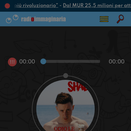
’atto più rivoluzionario”
-
Dal MUR 25,5 milioni per attra
00:00
00:00
!!!