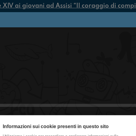
V ai giovani ad Assisi “Il coraggio di compier
Informazioni sui cookie presenti in questo sito
#Blackfin day 1 - Paolo Seminara & 