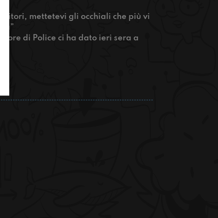
itori, mettetevi gli occhiali che più vi
oda”
tore di Police ci ha dato ieri sera a