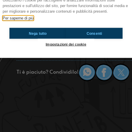
Utilizziamo i cookie per raccogliere e analizzare informazioni sulle
RadioImmaginaria Agordo
prestazioni e sull'utilizzo del sito, per fornire funzionalità di social media e
“Ragazzi, fregatevene dell'opinione dei vostri gen
per migliorare e personalizzare contenuti e pubblicità presenti.
pare e piace, tanto loro seguiranno la vostra m
Per saperne di più
uno dei tanti consigli che Bruno Palmegiani, inven
‪#‎Blackfin‬, con loro uno spasso! ‪
Nega tutto
Consenti
#‎OkkinSu‬
Impostazioni dei cookie
Agordo
Ti è piaciuto? Condividilo!