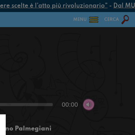
e scelte è l’atto più rivoluzionario”
-
Dal MUR 2
MENU
CERCA
00:00
Bruno Palmegiani