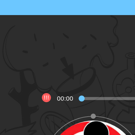
00:00
!!!