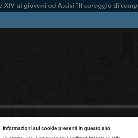
IV ai giovani ad Assisi “Il coraggio di compier
Informazioni sui cookie presenti in questo sito