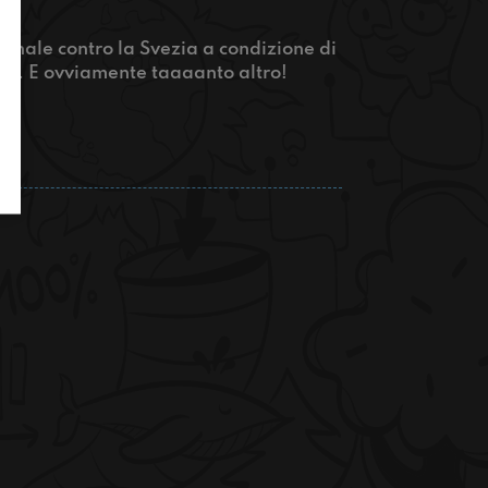
ionale contro la Svezia a condizione di
.... E ovviamente taaaanto altro!​