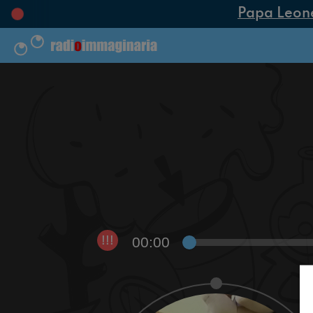
Papa Leone X
00:00
!!!