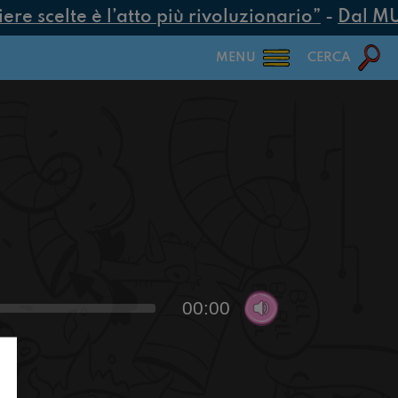
e scelte è l’atto più rivoluzionario”
-
Dal MUR 
MENU
CERCA
00:00