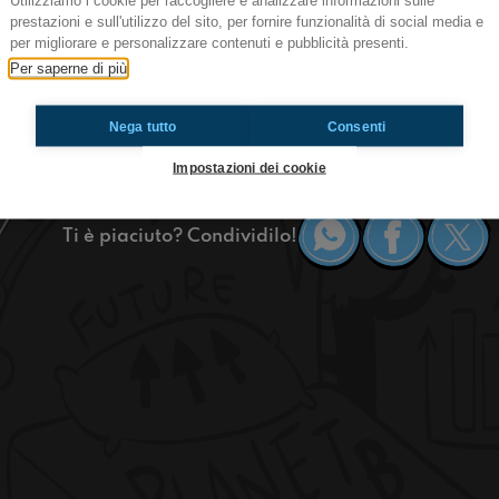
Utilizziamo i cookie per raccogliere e analizzare informazioni sulle
#sgp Siamo agli ottaviiii!
prestazioni e sull'utilizzo del sito, per fornire funzionalità di social media e
per migliorare e personalizzare contenuti e pubblicità presenti.
Red ci obbliga a parlare della vittoria della Naz
Per saperne di più
raccontarvi del cantante preferito della Martina
#OkkinSu
Nega tutto
Consenti
Sangiovanni In Persiceto
Impostazioni dei cookie
Ti è piaciuto? Condividilo!