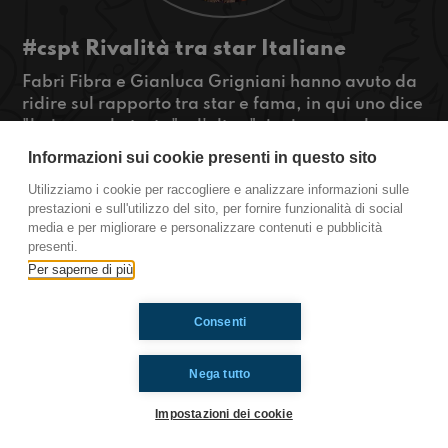
#cspt Rivalità tra star Italiane
Fabri Fibra e Gianluca Grigniani hanno avuto da
ridire sul rapporto tra star e fama, in qui uno dice
"hai perso la testa" e l'altro "vienine a parlare
con me ad un mio concerto cosi ti insegno", chi dei
Informazioni sui cookie presenti in questo sito
due ha ragione?
Utilizziamo i cookie per raccogliere e analizzare informazioni sulle
#OkkinSu
prestazioni e sull'utilizzo del sito, per fornire funzionalità di social
media e per migliorare e personalizzare contenuti e pubblicità
Castel San Pietro Terme
presenti.
Per saperne di più
Ti è piaciuto? Condividilo!
Consenti
Nega tutto
Impostazioni dei cookie