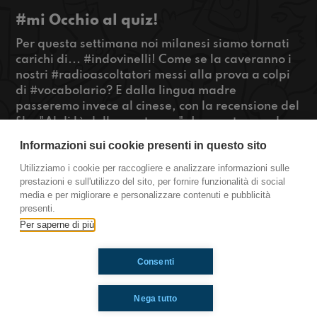
#mi Occhio al quiz!
Per questa settimana noi milanesi siamo tornati
carichi di... #indovinelli! Come se la caveranno i
nostri #radioascoltatori messi alla prova a colpi
di #vocabolario? E dalla lingua madre
passeremo invece al cinese, con la recensione del
film "Al di là delle montagne". In questo mondo
dove ormai tutti bevono #Cola e indossano le
Informazioni sui cookie presenti in questo sito
#AllStar, proveremo a metterci nei panni dei
paesi in via di sviluppo.​
Utilizziamo i cookie per raccogliere e analizzare informazioni sulle
prestazioni e sull'utilizzo del sito, per fornire funzionalità di social
#OkkinSu
media e per migliorare e personalizzare contenuti e pubblicità
presenti.
Milano
Per saperne di più
Consenti
Ti è piaciuto? Condividilo!
Nega tutto