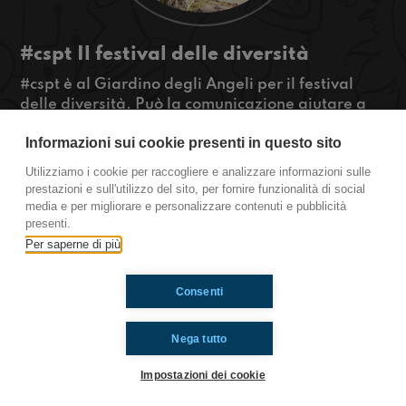
#cspt Il festival delle diversità
#cspt è al Giardino degli Angeli per il festival
delle diversità. Può la comunicazione aiutare a
combattere i muri della diversità?
Informazioni sui cookie presenti in questo sito
#cosapossofareio ascoltateci!
#OkkinSu
Utilizziamo i cookie per raccogliere e analizzare informazioni sulle
prestazioni e sull'utilizzo del sito, per fornire funzionalità di social
Castel San Pietro Terme
media e per migliorare e personalizzare contenuti e pubblicità
presenti.
Per saperne di più
Ti è piaciuto? Condividilo!
Consenti
Nega tutto
Impostazioni dei cookie