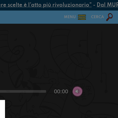
scelte è l’atto più rivoluzionario”
-
Dal MUR 25
MENU
CERCA
00:00