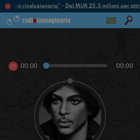
atto più rivoluzionario”
-
Dal MUR 25,5 milioni per attrar
00:00
00:00
!!!