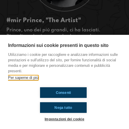
#mir Prince, "The Artist"
Prince, uno dei più grandi, ci ha lasciati.
Ricordiamolo riscoprendo che grande
personaggio è stato!
Informazioni sui cookie presenti in questo sito
#OkkinSu
Utilizziamo i cookie per raccogliere e analizzare informazioni sulle
prestazioni e sull'utilizzo del sito, per fornire funzionalità di social
Mirandola
media e per migliorare e personalizzare contenuti e pubblicità
presenti.
Per saperne di più
Ti è piaciuto? Condividilo!
Consenti
Nega tutto
Impostazioni dei cookie