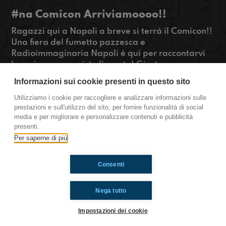
#na Comicon Arriviamoooo!!
Ragazzi qui a Napoli a breve si terrà il Comicon!!
Una fiera del fumetto pazzesca e
Radioimmaginaria Napoli è qui per raccontarvi
bene in cosa consiste l'evento! Giusto per
rimanere in tema fumetto le nostre Sara e Tullia
Informazioni sui cookie presenti in questo sito
hanno fatto un bellissimo servizio su una mostra
che sono andate a vedere!!
Utilizziamo i cookie per raccogliere e analizzare informazioni sulle
prestazioni e sull'utilizzo del sito, per fornire funzionalità di social
#OkkinSu
media e per migliorare e personalizzare contenuti e pubblicità
presenti.
Napoli
Per saperne di più
Consenti
Ti è piaciuto? Condividilo!
Nega tutto
Impostazioni dei cookie