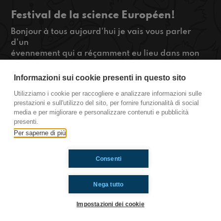
Festival de la science Européen!
Bonjour à tous aujourd'hui je vais vous parler
d'un
évennement qui a réçamment eu lieu dans mon
école: le ESSS. Il s'agit
d'un concours de science entre toutes les écoles
Informazioni sui cookie presenti in questo sito
éuropéennes où des
Utilizziamo i cookie per raccogliere e analizzare informazioni sulle
élèves présentent leurs projets scientifiques avec
prestazioni e sull'utilizzo del sito, per fornire funzionalità di social
comme but de gagner
media e per migliorare e personalizzare contenuti e pubblicità
ce concours
presenti.
de Bruxelles , Belgique
Per saperne di più
Consenti
Ti è piaciuto? Condividilo!
Nega tutto
Impostazioni dei cookie