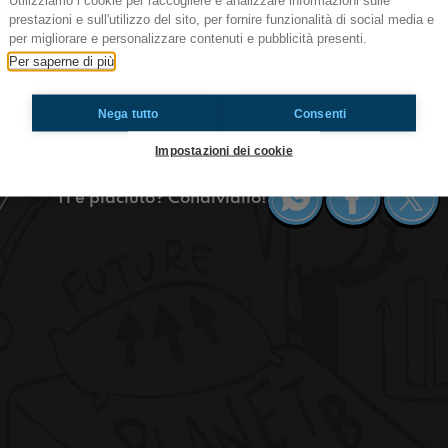
Utilizziamo i cookie per raccogliere e analizzare informazioni sulle
prestazioni e sull'utilizzo del sito, per fornire funzionalità di social media e
#IRF2016 Prima, dopo, quando?
per migliorare e personalizzare contenuti e pubblicità presenti.
A volte i nostri genitori non ci permettono di fare
Per saperne di più
che ci piace, a volte capita che siano i nostri coe
Facebook o per uscire con gli amici? Qui cerche
Nega tutto
Consenti
Inviato da iPhone #OkkinSu
Impostazioni dei cookie
Ti è piaciuto? Condividilo!