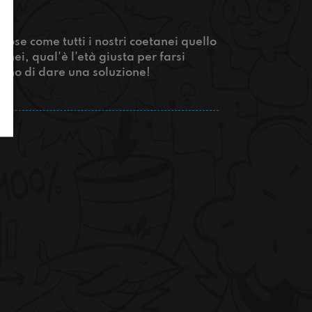
 cose come tutti i nostri coetanei quello
tanei, qual'è l'età giusta per farsi
remo di dare una soluzione!