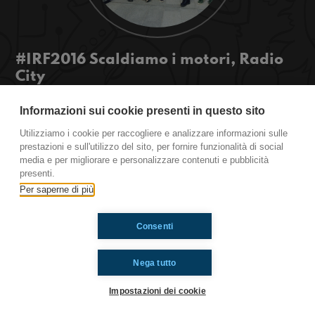
#IRF2016 Scaldiamo i motori, Radio
City
Le nostre dirette dovevano iniziare domani, ma
Informazioni sui cookie presenti in questo sito
non abbiamo resistito: tutte le radio del mondo
stanno innalzando le loro antenne, e noi vi
Utilizziamo i cookie per raccogliere e analizzare informazioni sulle
raccontiamo cosa succede! #OkkinSu #irf16
prestazioni e sull'utilizzo del sito, per fornire funzionalità di social
media e per migliorare e personalizzare contenuti e pubblicità
presenti.
Per saperne di più
Ti è piaciuto? Condividilo!
Consenti
Nega tutto
Impostazioni dei cookie