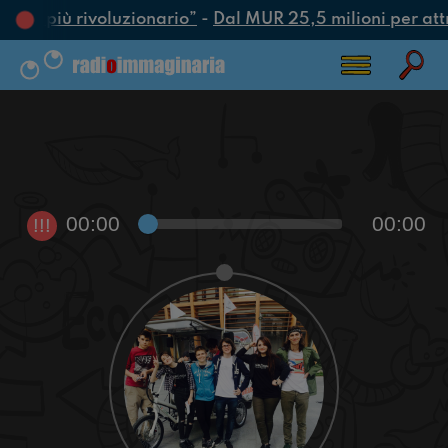
’atto più rivoluzionario”
-
Dal MUR 25,5 milioni per attrar
00:00
00:00
!!!