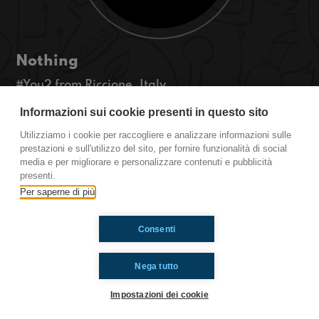
Nothing
#You2 from Riccione, Italy.
Hi, I'm Ludovica and today I'm going to talk
Informazioni sui cookie presenti in questo sito
about nothing.
Well, nothing interesting, actually, because I
Utilizziamo i cookie per raccogliere e analizzare informazioni sulle
talked about something. #EyesUp
prestazioni e sull'utilizzo del sito, per fornire funzionalità di social
media e per migliorare e personalizzare contenuti e pubblicità
presenti.
Ti è piaciuto? Condividilo!
Per saperne di più
Consenti
Nega tutto
Impostazioni dei cookie