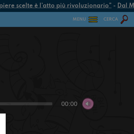
re scelte è l’atto più rivoluzionario”
-
Dal MUR
MENU
CERCA
00:00