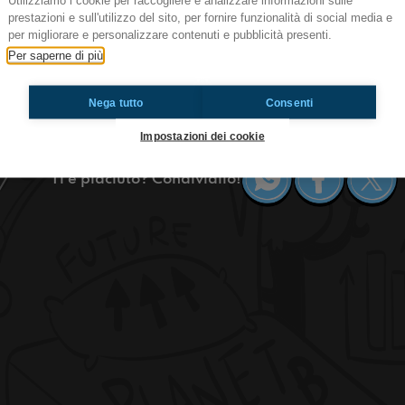
Utilizziamo i cookie per raccogliere e analizzare informazioni sulle
prestazioni e sull'utilizzo del sito, per fornire funzionalità di social media e
#med Bionde vs more: ma le castane
per migliorare e personalizzare contenuti e pubblicità presenti.
AAA cercasi ragazza del tram: un ragazzo si 
Per saperne di più
Milano alla sua ricerca.
La ragazza del tram sarà bionda o mora? Voi qu
Nega tutto
Consenti
#OkkinSu
Impostazioni dei cookie
Ti è piaciuto? Condividilo!