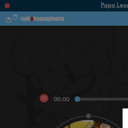
Papa Leone 
00:00
!!!