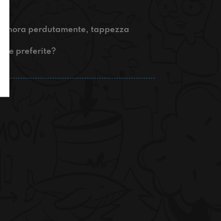
?
innamora perdutamente, tappezza
ale preferite?