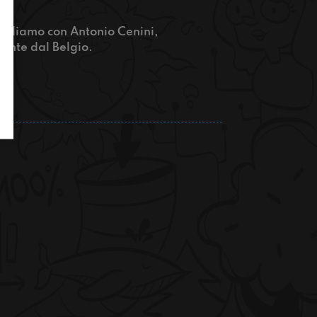
arliamo con Antonio Cenini,
ente dal Belgio.