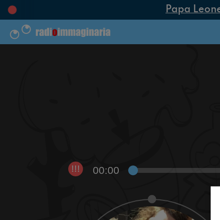
Papa Leone XI
00:00
!!!