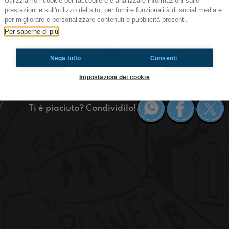
Utilizziamo i cookie per raccogliere e analizzare informazioni sulle
#bo è solo amore se sai dare
prestazioni e sull'utilizzo del sito, per fornire funzionalità di social media e
per migliorare e personalizzare contenuti e pubblicità presenti.
Bruxelles segna morti in continuo aumento! Ne p
Per saperne di più
funzionario della commissione europea direttam
#OkkinSu
Nega tutto
Consenti
Bologna.
Impostazioni dei cookie
Ti è piaciuto? Condividilo!