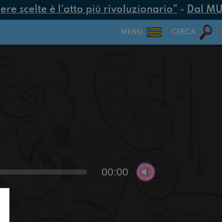
 scelte è l’atto più rivoluzionario”
-
Dal MUR 2
MENU
CERCA
00:00