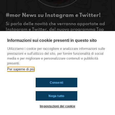
#mor News su Instagram e Twitter!
Si parla delle novità che verranno apportate ad
Instagram e Twitter, del nuovo programma Top
Gear Italia, di Formula 1 e MotoGP. Impossibile
Informazioni sui cookie presenti in questo sito
perdersi questo nostro nuovo episodio!
#OkkinSu
Utilizziamo i cookie per raccogliere e analizzare informazioni sulle
prestazioni e sull'utilizzo del sito, per fornire funzionalità di social
Morazzone.
media e per migliorare e personalizzare contenuti e pubblicità
presenti.
Per saperne di più
Ti è piaciuto? Condividilo!
Consenti
Nega tutto
Impostazioni dei cookie