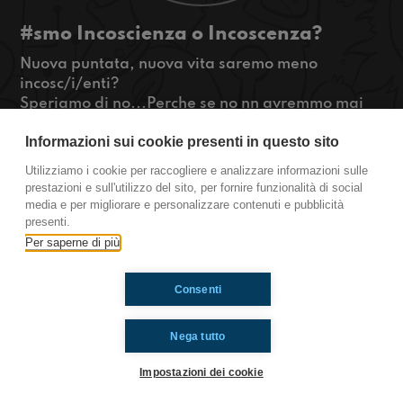
#smo Incoscienza o Incoscenza?
Nuova puntata, nuova vita saremo meno
incosc/i/enti?
Speriamo di no...Perche se no nn avremmo mai
scritto tt cossi!
Informazioni sui cookie presenti in questo sito
Infine ultimi ma nn per importanza la nostra
divertente e interessante rubrica (calcestruzzo)
Utilizziamo i cookie per raccogliere e analizzare informazioni sulle
#OkkinSu
prestazioni e sull'utilizzo del sito, per fornire funzionalità di social
media e per migliorare e personalizzare contenuti e pubblicità
Sanremo
presenti.
Per saperne di più
Ti è piaciuto? Condividilo!
Consenti
Nega tutto
Impostazioni dei cookie