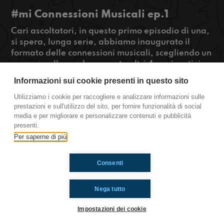
#mi Connessioni Musicali ep.1
Cari ascoltatori, in questo primo episodio di una,
si spera, lunga serie, abbiamo inaugurato il
formato delle connessioni musicali, scegliendo un
pezzo e collegando a questo altri 4 per i motivi
più stravaganti. Nel finale abbiamo un servizio
Informazioni sui cookie presenti in questo sito
del nostro capo redattore Lys, che è bloccato in
casa dai suoi genitori, che non lo lasciano uscire.
Utilizziamo i cookie per raccogliere e analizzare informazioni sulle
prestazioni e sull'utilizzo del sito, per fornire funzionalità di social
#OkkinSu
media e per migliorare e personalizzare contenuti e pubblicità
presenti.
Milano
Per saperne di più
Consenti
Ti è piaciuto? Condividilo!
Nega tutto
Impostazioni dei cookie