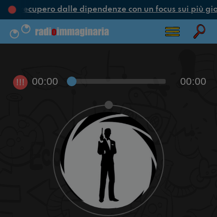
ne e recupero dalle dipendenze con un focus sui più gio
00:00
00:00
!!!