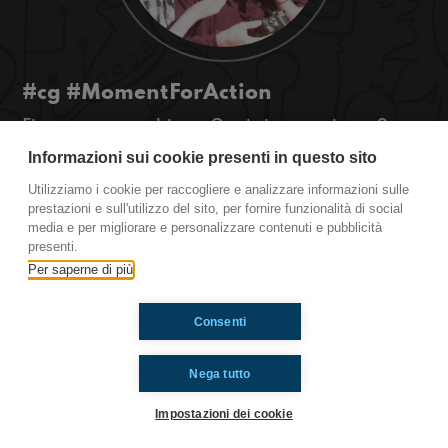
#cg #MomentForAction
Firmare per cambiare. Oggi vi proponiamo 2
petizioni per il futuro! #OkkinSu
Informazioni sui cookie presenti in questo sito
Utilizziamo i cookie per raccogliere e analizzare informazioni sulle
Castel Guelfo di Bologna.
prestazioni e sull'utilizzo del sito, per fornire funzionalità di social
media e per migliorare e personalizzare contenuti e pubblicità
presenti.
Ti è piaciuto? Condividilo!
Per saperne di più
Consenti
Nega tutto
Impostazioni dei cookie