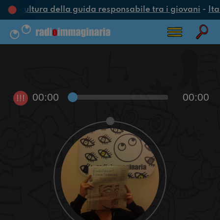
na cultura della guida responsabile tra i giovani
-
Ita
00:00
00:00
!!!