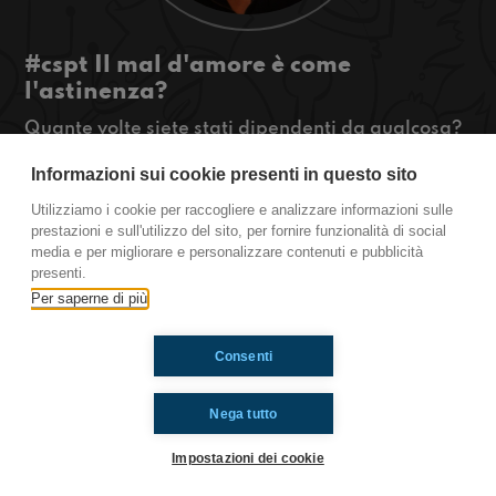
#cspt Il mal d'amore è come
l'astinenza?
Quante volte siete stati dipendenti da qualcosa?
Com'è stato smettere? La stessa cosa vale anche
Informazioni sui cookie presenti in questo sito
per l'amore? Sentite come la pensa Cspt!
#OkkinSu
Utilizziamo i cookie per raccogliere e analizzare informazioni sulle
prestazioni e sull'utilizzo del sito, per fornire funzionalità di social
Castel San Pietro Terme.
media e per migliorare e personalizzare contenuti e pubblicità
presenti.
Per saperne di più
Ti è piaciuto? Condividilo!
Consenti
Nega tutto
Impostazioni dei cookie