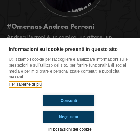
#Omernas Andrea Perroni
Andrea Perroni è un comico, un attore, un
cantante...e uno speaker, come noi! Lui però usa
Informazioni sui cookie presenti in questo sito
il microfono di quelli di Radio2, sentite un po'
cosa ha da raccontarci :)
Utilizziamo i cookie per raccogliere e analizzare informazioni sulle
#OkkinSu by #Stonati
prestazioni e sull'utilizzo del sito, per fornire funzionalità di social
media e per migliorare e personalizzare contenuti e pubblicità
presenti.
Ti è piaciuto? Condividilo!
Per saperne di più
Consenti
Nega tutto
Impostazioni dei cookie