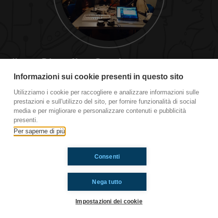
#cspt Disordine Cronico
Informazioni sui cookie presenti in questo sito
#OkkinSu #cspt #SanValentinoSingle
Utilizziamo i cookie per raccogliere e analizzare informazioni sulle
prestazioni e sull'utilizzo del sito, per fornire funzionalità di social
Ti è piaciuto? Condividilo!
media e per migliorare e personalizzare contenuti e pubblicità
presenti.
Per saperne di più
Consenti
Nega tutto
Impostazioni dei cookie