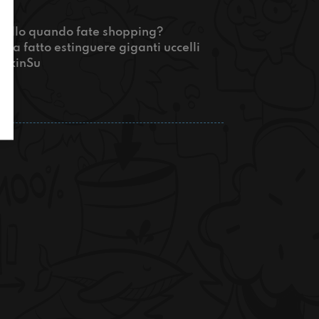
rvello quando fate shopping?
ha fatto estinguere giganti uccelli
#OkkinSu