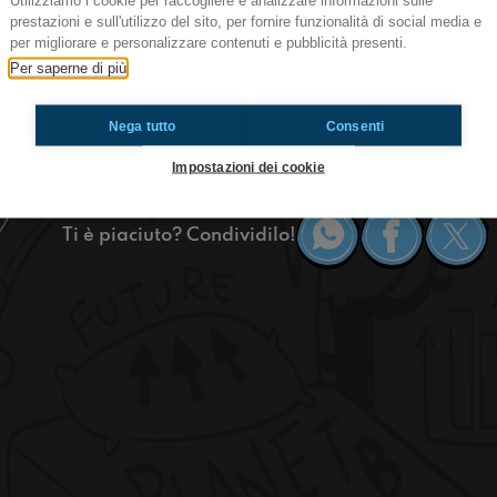
Utilizziamo i cookie per raccogliere e analizzare informazioni sulle
#vr Svegliaaa!
prestazioni e sull'utilizzo del sito, per fornire funzionalità di social media e
per migliorare e personalizzare contenuti e pubblicità presenti.
Avete mai pensato a cosa succede nel vostro ce
Per saperne di più
Oggi #vr parla anche di come l'uovo al tegamino 
preistorici e dell'igloo più grande del mondo. 
Nega tutto
Consenti
Verona.
Impostazioni dei cookie
Ti è piaciuto? Condividilo!