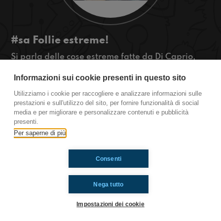
#sa Follie estreme!
Si parla delle cose estreme fatte da Di Caprio,
per il film The Revenant, e non solo! State con noi
Informazioni sui cookie presenti in questo sito
e scoprite chi è arrivato a #sa!!!!!! #OkkinSu
Utilizziamo i cookie per raccogliere e analizzare informazioni sulle
Salerno.
prestazioni e sull'utilizzo del sito, per fornire funzionalità di social
media e per migliorare e personalizzare contenuti e pubblicità
presenti.
Per saperne di più
Ti è piaciuto? Condividilo!
Consenti
Nega tutto
Impostazioni dei cookie