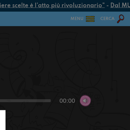
e scelte è l’atto più rivoluzionario”
-
Dal MUR 
MENU
CERCA
00:00