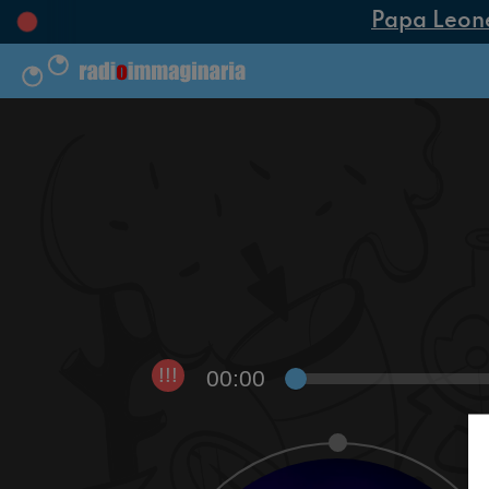
Papa Leone X
00:00
!!!