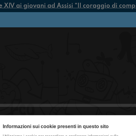
IV ai giovani ad Assisi “Il coraggio di compier
Informazioni sui cookie presenti in questo sito