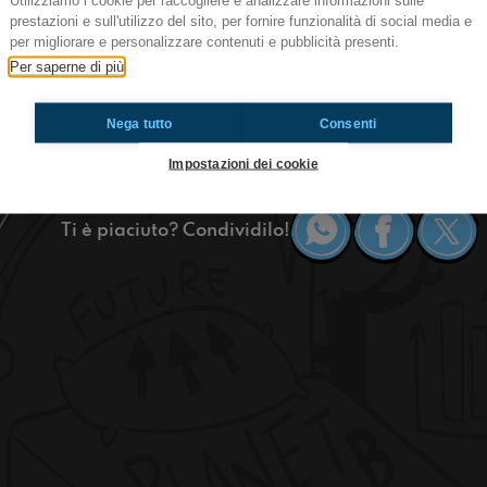
Utilizziamo i cookie per raccogliere e analizzare informazioni sulle
#sca La Fibra
prestazioni e sull'utilizzo del sito, per fornire funzionalità di social media e
per migliorare e personalizzare contenuti e pubblicità presenti.
Velocità: adsl non è piu un problema!
Per saperne di più
Avete mai pensato di staccare una ruota da una
trasporto? #OkkinSu
Nega tutto
Consenti
Scandicci.
Impostazioni dei cookie
Ti è piaciuto? Condividilo!