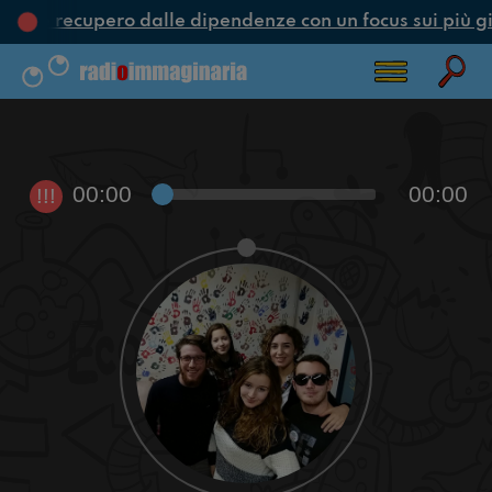
one e recupero dalle dipendenze con un focus sui più gi
00:00
00:00
!!!