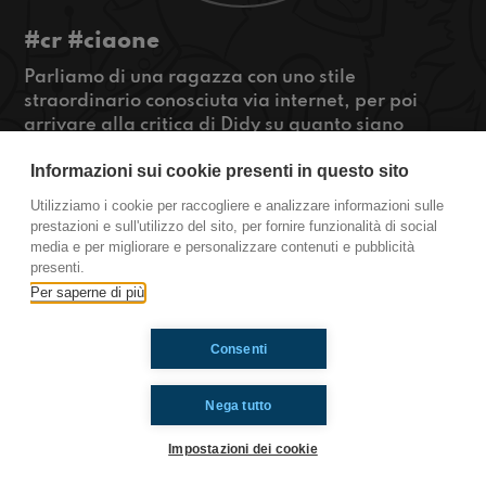
#cr #ciaone
Parliamo di una ragazza con uno stile
straordinario conosciuta via internet, per poi
arrivare alla critica di Didy su quanto siano
esagerati gli adulti nel metterci sull'attenti ai
Informazioni sui cookie presenti in questo sito
pericoli del web.
Ale parla di Film e infine una lista dei matrimoni
Utilizziamo i cookie per raccogliere e analizzare informazioni sulle
più strani...! #OkkinSu
prestazioni e sull'utilizzo del sito, per fornire funzionalità di social
media e per migliorare e personalizzare contenuti e pubblicità
Cremona.
presenti.
Per saperne di più
Ti è piaciuto? Condividilo!
Consenti
Nega tutto
Impostazioni dei cookie