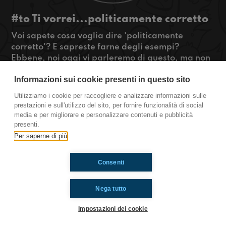
#to Ti vorrei...politicamente corretto
Voi sapete cosa voglia dire 'politicamente
corretto'? E sapreste farne degli esempi?
Ebbene, noi oggi vi parleremo di questo, ma non
solo: Bonnie ci racconterà di cosa è successo ai
Informazioni sui cookie presenti in questo sito
Golden Globes e agli Oscar; con la mitica rubrica
Pane, Acqua e Rock'n'roll commenteremo il testo
Utilizziamo i cookie per raccogliere e analizzare informazioni sulle
di una canzone molto profonda! #OkkinSu
prestazioni e sull'utilizzo del sito, per fornire funzionalità di social
media e per migliorare e personalizzare contenuti e pubblicità
Torino.
presenti.
Per saperne di più
Ti è piaciuto? Condividilo!
Consenti
Nega tutto
Impostazioni dei cookie