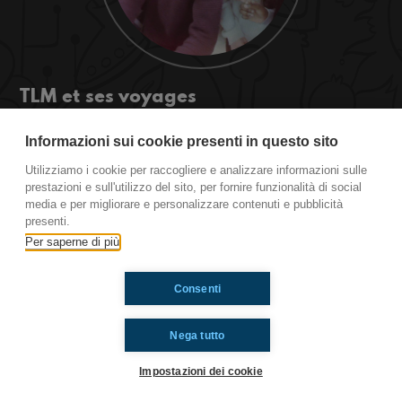
TLM et ses voyages
Toi aussi tu es tellement seul que tu t'inventes des
Informazioni sui cookie presenti in questo sito
voyages mentaux sur les stars? Ecoutez les
conseils des radioimmaginaria TLM
Utilizziamo i cookie per raccogliere e analizzare informazioni sulle
prestazioni e sull'utilizzo del sito, per fornire funzionalità di social
media e per migliorare e personalizzare contenuti e pubblicità
presenti.
Ti è piaciuto? Condividilo!
Per saperne di più
Consenti
Nega tutto
Impostazioni dei cookie