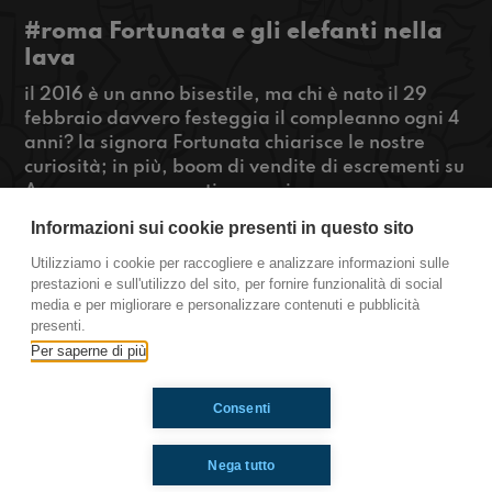
#roma Fortunata e gli elefanti nella
lava
il 2016 è un anno bisestile, ma chi è nato il 29
febbraio davvero festeggia il compleanno ogni 4
anni? la signora Fortunata chiarisce le nostre
curiosità; in più, boom di vendite di escrementi su
Amazon, spesso usati per cucinare o per
fabbricare poo paper! E...anno nuovo, rubrica
Informazioni sui cookie presenti in questo sito
nuova! Vi proponiamo degli esperimenti da
rifare a casa: stavolta creiamo una lampada di
Utilizziamo i cookie per raccogliere e analizzare informazioni sulle
prestazioni e sull'utilizzo del sito, per fornire funzionalità di social
lava! #OkkinSu
media e per migliorare e personalizzare contenuti e pubblicità
presenti.
Roma.
Per saperne di più
Consenti
Ti è piaciuto? Condividilo!
Nega tutto